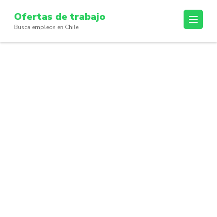
Skip
Ofertas de trabajo
to
Busca empleos en Chile
content
(Press
Enter)