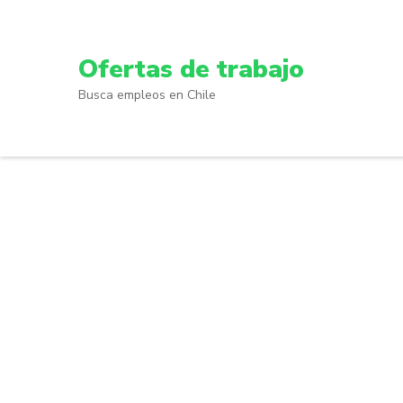
Skip
to
content
Ofertas de trabajo
(Press
Busca empleos en Chile
Enter)