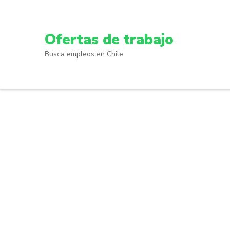
Skip
to
content
Ofertas de trabajo
(Press
Busca empleos en Chile
Enter)