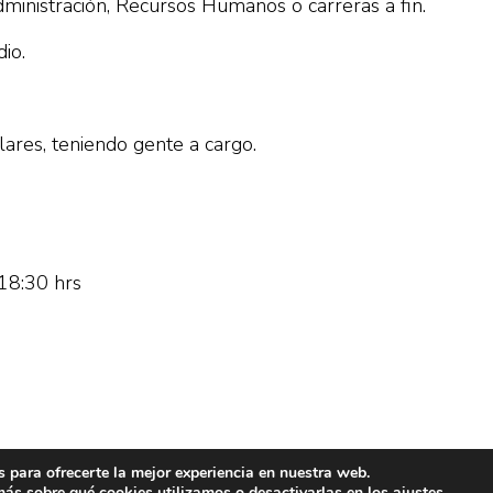
dministración, Recursos Humanos o carreras a fin.
io.
lares, teniendo gente a cargo.
 18:30 hrs
 para ofrecerte la mejor experiencia en nuestra web.
© Copyright
ás sobre qué cookies utilizamos o desactivarlas en los
ajustes
.