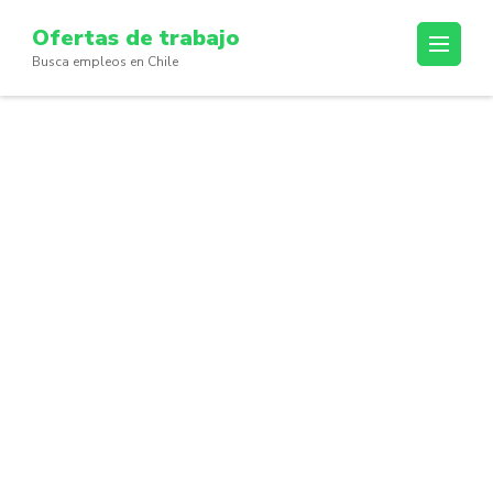
Skip
Ofertas de trabajo
to
Busca empleos en Chile
content
(Press
Enter)