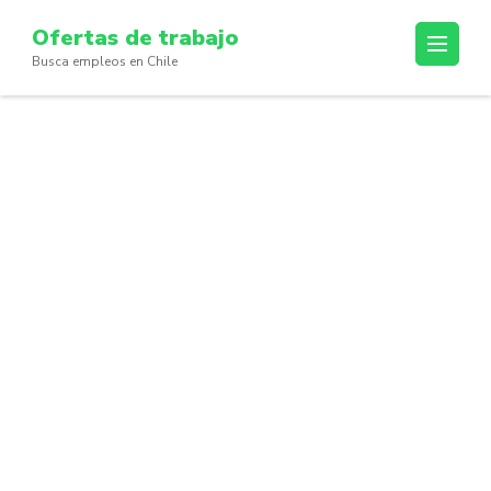
Skip
Ofertas de trabajo
to
Busca empleos en Chile
content
(Press
Enter)