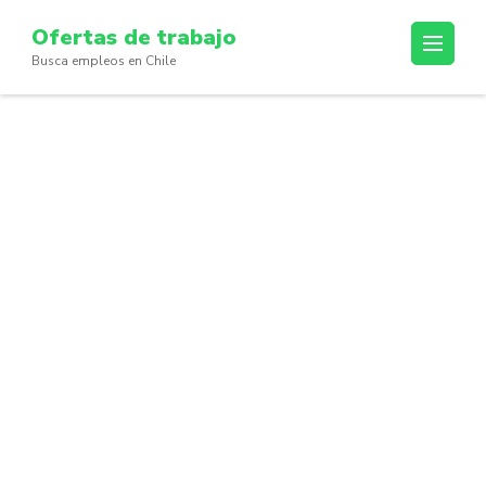
Skip
Ofertas de trabajo
to
Busca empleos en Chile
content
(Press
Enter)