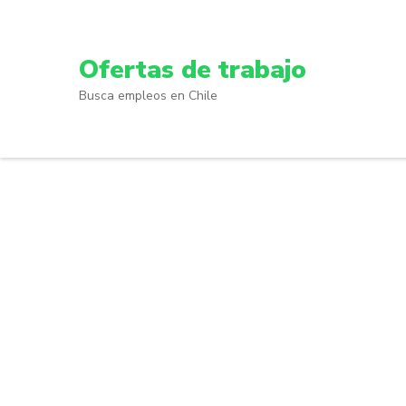
Skip
to
content
Ofertas de trabajo
(Press
Busca empleos en Chile
Enter)