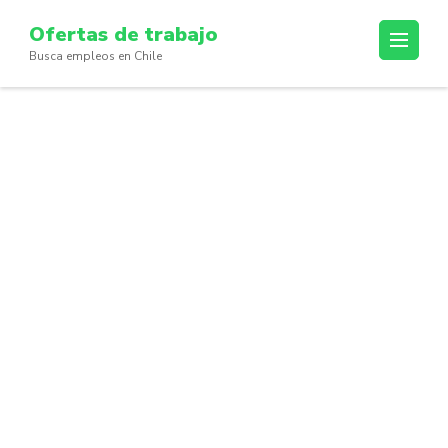
Skip
Ofertas de trabajo
to
Busca empleos en Chile
content
(Press
Enter)