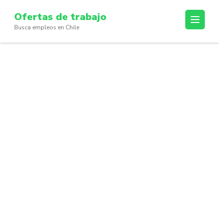
Skip
Ofertas de trabajo
to
Busca empleos en Chile
content
(Press
Enter)