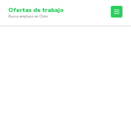
Skip
Ofertas de trabajo
to
Busca empleos en Chile
content
(Press
Enter)