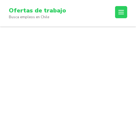
Skip
Ofertas de trabajo
to
Busca empleos en Chile
content
(Press
Enter)