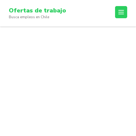
Skip
Ofertas de trabajo
to
Busca empleos en Chile
content
(Press
Enter)