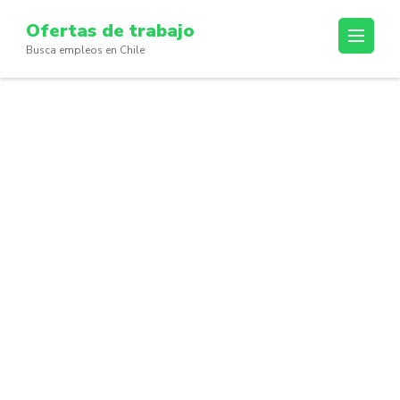
Skip
Ofertas de trabajo
to
Busca empleos en Chile
content
(Press
Enter)