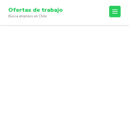
Skip
Ofertas de trabajo
to
Busca empleos en Chile
content
(Press
Enter)