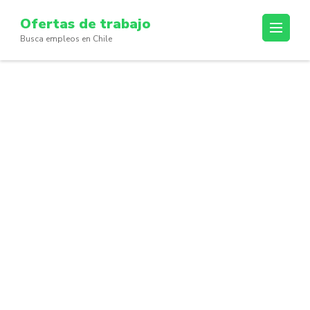
Skip
Ofertas de trabajo
to
Busca empleos en Chile
content
(Press
Enter)