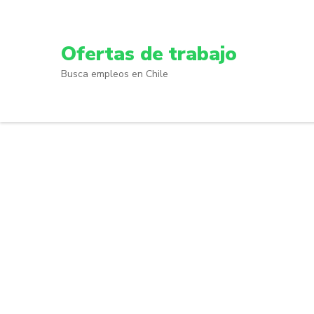
Skip
to
content
Ofertas de trabajo
(Press
Busca empleos en Chile
Enter)