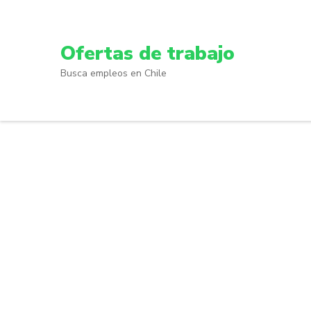
Skip
to
content
Ofertas de trabajo
(Press
Busca empleos en Chile
Enter)