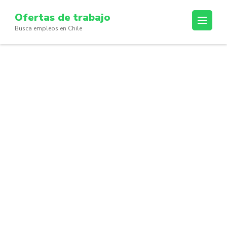
Skip
Ofertas de trabajo
to
Busca empleos en Chile
content
(Press
Enter)