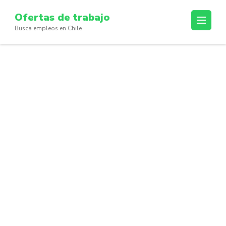
Skip
Ofertas de trabajo
to
Busca empleos en Chile
content
(Press
Enter)