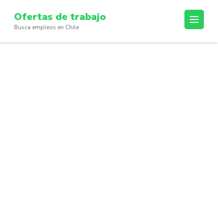
Skip
Ofertas de trabajo
to
Busca empleos en Chile
content
(Press
Enter)