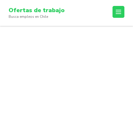
Skip
Ofertas de trabajo
to
Busca empleos en Chile
content
(Press
Enter)