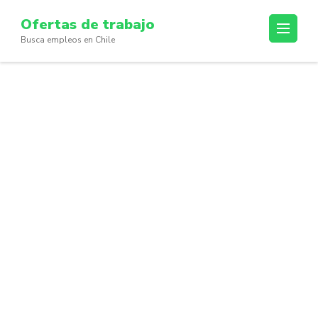
Skip
Ofertas de trabajo
to
Busca empleos en Chile
content
(Press
Enter)