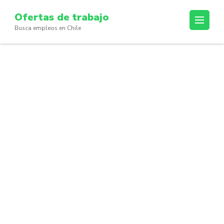
Skip
Ofertas de trabajo
to
Busca empleos en Chile
content
(Press
Enter)