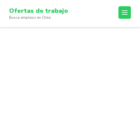
Skip
Ofertas de trabajo
to
Busca empleos en Chile
content
(Press
Enter)