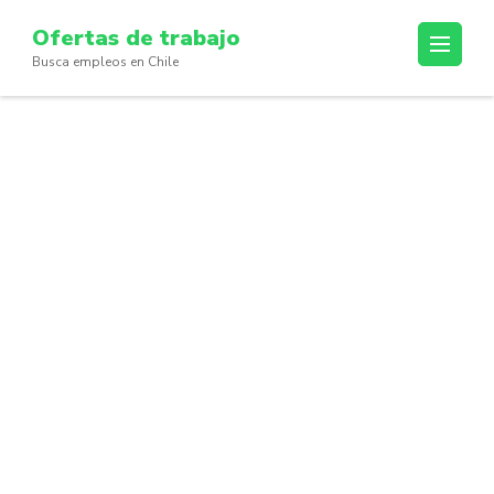
Skip
Ofertas de trabajo
to
Busca empleos en Chile
content
(Press
Enter)