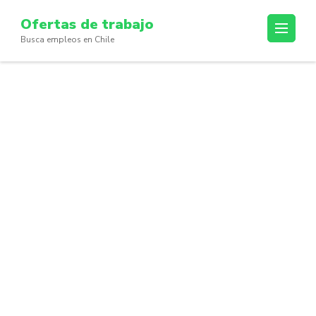
Skip
Ofertas de trabajo
to
Busca empleos en Chile
content
(Press
Enter)