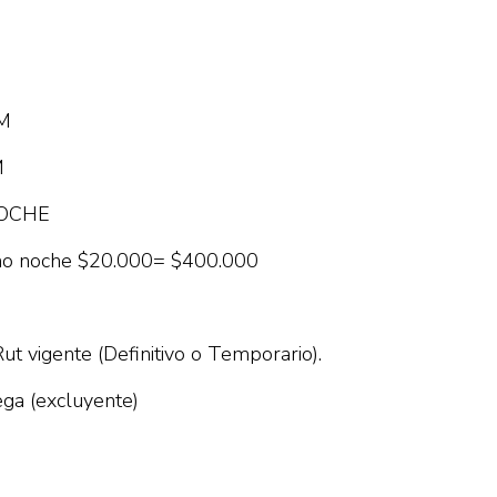
AM
M
 NOCHE
rno noche $20.000= $400.000
ut vigente (Definitivo o Temporario).
ga (excluyente)