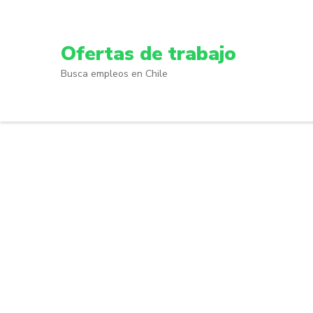
Skip
to
content
Ofertas de trabajo
(Press
Busca empleos en Chile
Enter)