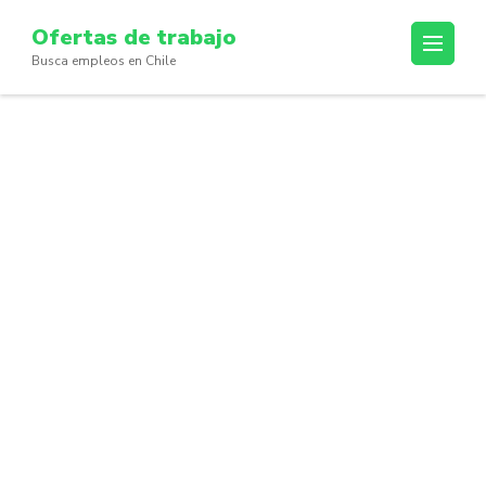
Skip
Ofertas de trabajo
to
Busca empleos en Chile
content
(Press
Enter)