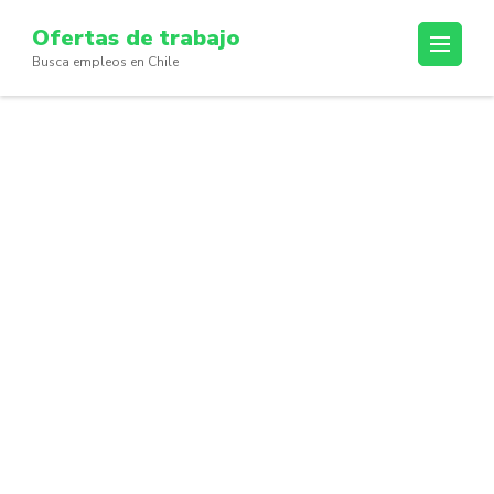
Skip
Ofertas de trabajo
to
Busca empleos en Chile
content
(Press
Enter)