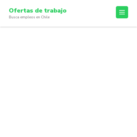
Skip
Ofertas de trabajo
to
Busca empleos en Chile
content
(Press
Enter)