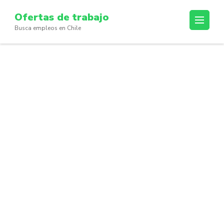
Skip
Ofertas de trabajo
to
Busca empleos en Chile
content
(Press
Enter)