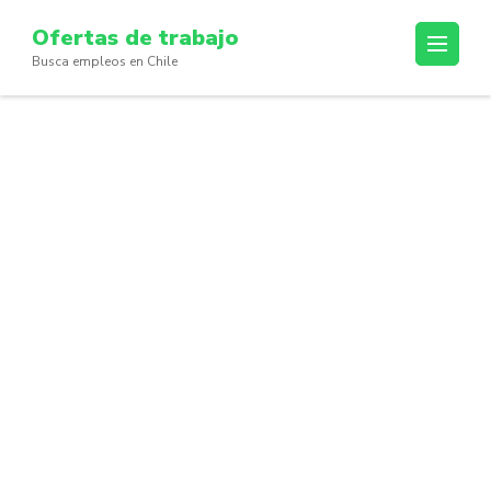
Skip
Ofertas de trabajo
to
Busca empleos en Chile
content
(Press
Enter)