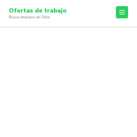
Skip
Ofertas de trabajo
to
Busca empleos en Chile
content
(Press
Enter)