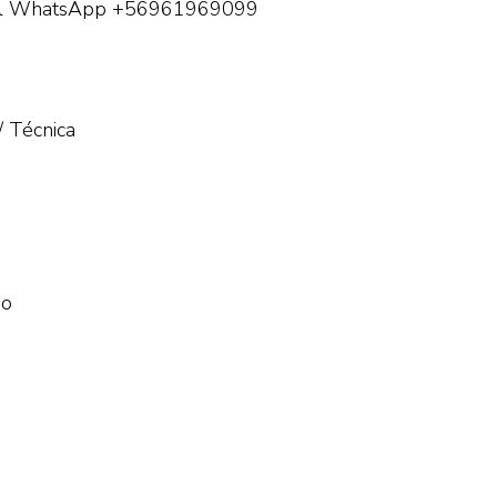
CV al WhatsApp +56961969099
/ Técnica
No