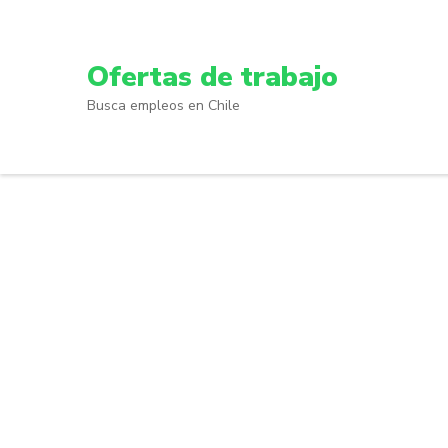
Skip
to
content
Ofertas de trabajo
(Press
Busca empleos en Chile
Enter)