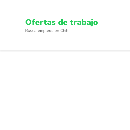
Skip
to
content
Ofertas de trabajo
(Press
Busca empleos en Chile
Enter)