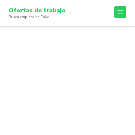
Skip
Ofertas de trabajo
to
Busca empleos en Chile
content
(Press
Enter)