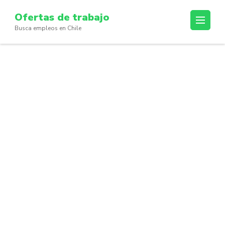
Skip
Ofertas de trabajo
to
Busca empleos en Chile
content
(Press
Enter)