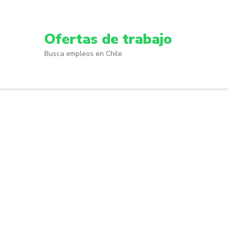
Skip
to
content
Ofertas de trabajo
(Press
Busca empleos en Chile
Enter)