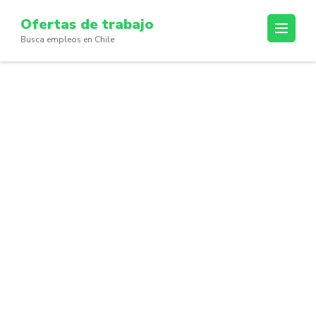
Skip
Ofertas de trabajo
to
Busca empleos en Chile
content
(Press
Enter)