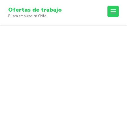
Skip
Ofertas de trabajo
to
Busca empleos en Chile
content
(Press
Enter)