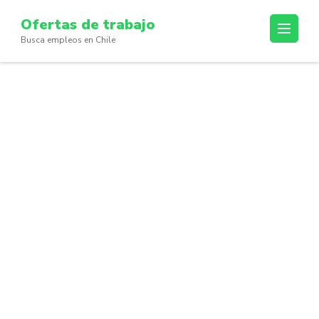
Skip
Ofertas de trabajo
to
Busca empleos en Chile
content
(Press
Enter)