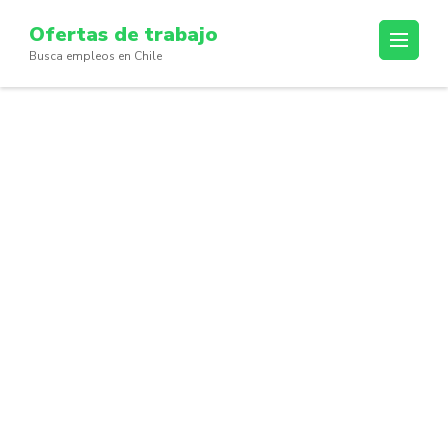
Skip
Ofertas de trabajo
to
Busca empleos en Chile
content
(Press
Enter)