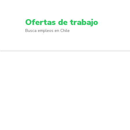
Skip
to
content
Ofertas de trabajo
(Press
Busca empleos en Chile
Enter)