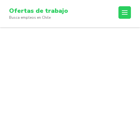
Skip
Ofertas de trabajo
to
Busca empleos en Chile
content
(Press
Enter)