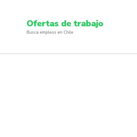
Skip
to
content
Ofertas de trabajo
(Press
Busca empleos en Chile
Enter)