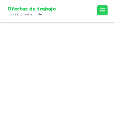
Skip
Ofertas de trabajo
to
Busca empleos en Chile
content
(Press
Enter)