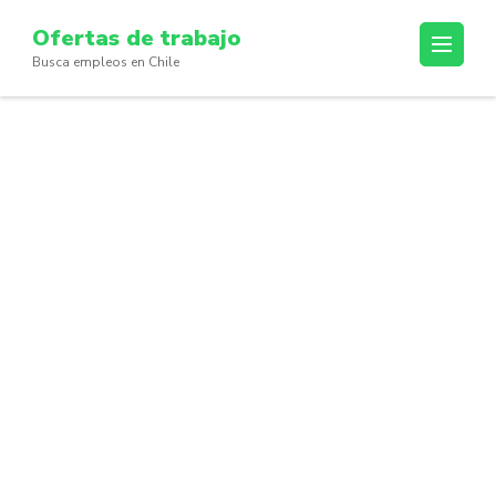
Skip
Ofertas de trabajo
to
Busca empleos en Chile
content
(Press
Enter)