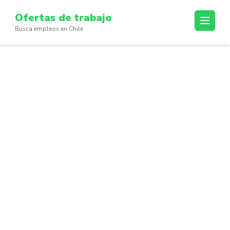
Skip
Ofertas de trabajo
to
Busca empleos en Chile
content
(Press
Enter)