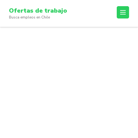
Skip
Ofertas de trabajo
to
Busca empleos en Chile
content
(Press
Enter)