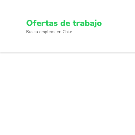
Skip
to
content
Ofertas de trabajo
(Press
Busca empleos en Chile
Enter)